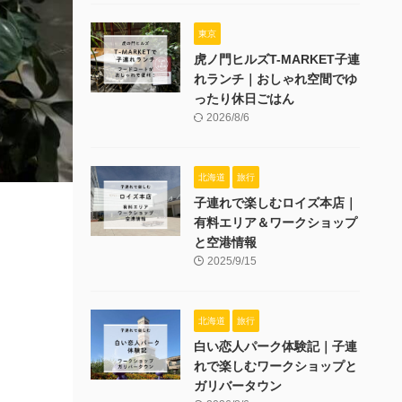
東京
虎ノ門ヒルズT-MARKET子連
れランチ｜おしゃれ空間でゆ
ったり休日ごはん
2026/8/6
北海道
旅行
子連れで楽しむロイズ本店｜
有料エリア＆ワークショップ
と空港情報
2025/9/15
北海道
旅行
白い恋人パーク体験記｜子連
れで楽しむワークショップと
ガリバータウン