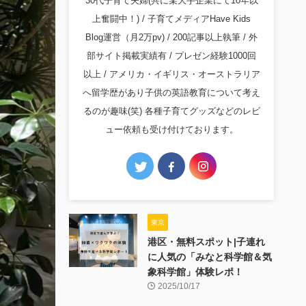
30代子育て夫婦(共に某大手企業にて10年以
上奮闘中！) / 子育てメディアHave Kids
Blog運営（月2万pv) / 200記事以上執筆 / 外
部サイト掲載実績有 / プレゼン経験1000回
以上 / アメリカ・イギリス・オーストラリア
へ留学歴があり子供の英語教育について考え
るのが趣味(笑) 各種子育てグッズなどのレビ
ュー依頼も受け付けております。
東京
港区・無料スポット|子連れ
に人気の「みなと科学館＆気
象科学館」体験レポ！
2025/10/17