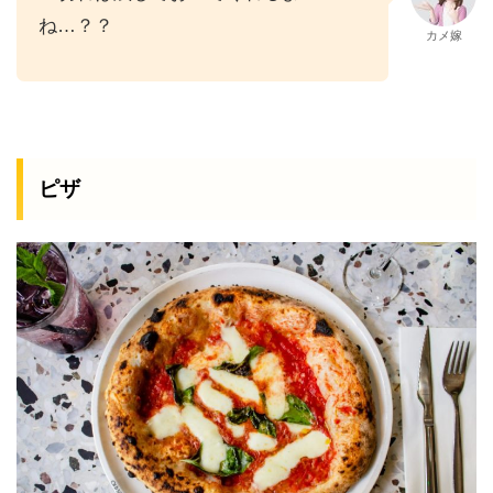
ね…？？
カメ嫁
ピザ